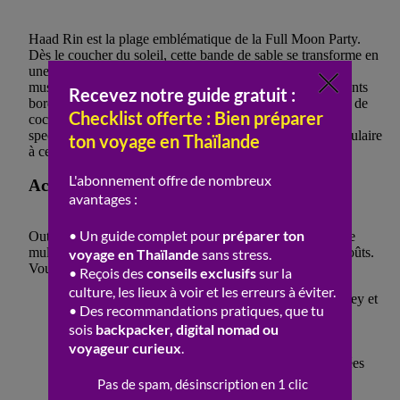
Haad Rin est la plage emblématique de la Full Moon Party.
Dès le coucher du soleil, cette bande de sable se transforme en
une scène gigantesque où des dizaines de DJ jouent des
musiques entraînantes et électrisantes. Les bars et restaurants
bordant la plage proposent quant à eux une variété infinie de
cocktails tropicaux, tandis que les feux d’artifice et les
spectacles de jonglerie de feu ajoutent une touche spectaculaire
à cette nuit unique.
Activités et divertissements sur la plage
Outre la danse et la musique, la Full Moon Party offre une
multitude d’activités et de divertissements pour tous les goûts.
Vous pouvez:
Participer à des jeux de plage tels que le beach-volley et
le football
Admirer des performances de cracheurs de feu et
d’acrobates
Vous détendre dans des zones de chill-out aménagées
avec des hamacs et des coussins
Déguster des spécialités locales dans les stands de