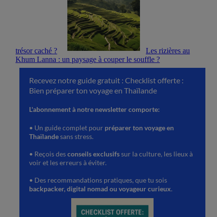
trésor caché ?
Les rizières au
Khum Lanna : un paysage à couper le souffle ?