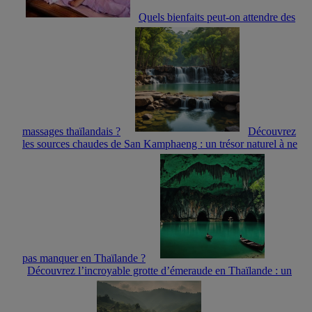
Quels bienfaits peut-on attendre des
massages thaïlandais ?
Découvrez
les sources chaudes de San Kamphaeng : un trésor naturel à ne
pas manquer en Thaïlande ?
Découvrez l’incroyable grotte d’émeraude en Thaïlande : un