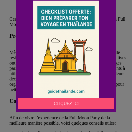
nourriture éphémères
Ces diversions garantissent que chaque minute passée à la Full
Moon Party soit mémorable et excitante.
Préservation de l’environnement
Même si la Full Moon Party est synonyme de festivités, elle
reste consciente de son impact environnemental. Des initiatives
ont été mises en place pour minimiser le dégât sur ces plages
paradisiaques. Les organisateurs encouragent les participants à
utiliser des gobelets réutilisables, à éliminer correctement leurs
déchets et à respecter la faune et la flore locales. Plusieurs
organismes locaux travaillent également en collaboration pour
nettoyer les plages après chaque événement.
Conseils pour profiter pleinement de la fête
Afin de vivre l’expérience de la Full Moon Party de la
meilleure manière possible, voici quelques conseils utiles: