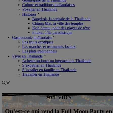
Géographie de la Thailande
Culture et traditions thaïlandaises
Voyager en Thailande
Histoires
Bangkok, la capitale de la Thailande
Chiang Mai, la ville des temples
Koh Samui, pour des plages de rêve
Phuket, l’île paradisiaque
Gastronomie thaïlandaise
Les fruits exotiques
Les marchés et restaurants locaux
Les plats traditionnels
Vivre en Thailande
Acheter ou louer un logement en Thailande
S’expatrier en Thailande
S’installer en famille en Thailande
Travailler en Thailande
Activités
Qu’est-ce qui rend la Full Moon Party en