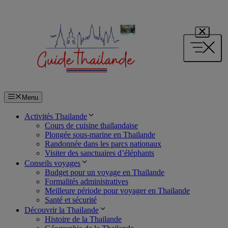
Aller
au
contenu
Menu
Activités Thailande
Cours de cuisine thaïlandaise
Plongée sous-marine en Thailande
Randonnée dans les parcs nationaux
Visiter des sanctuaires d’éléphants
Conseils voyages
Budget pour un voyage en Thailande
Formalités administratives
Meilleure période pour voyager en Thailande
Santé et sécurité
Découvrir la Thailande
Histoire de la Thailande