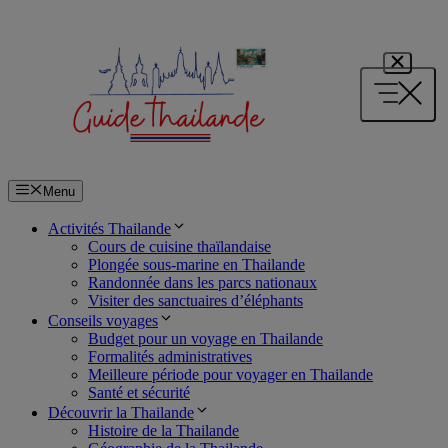
Aller
au
contenu
Menu
Activités Thailande
Cours de cuisine thaïlandaise
Plongée sous-marine en Thailande
Randonnée dans les parcs nationaux
Visiter des sanctuaires d’éléphants
Conseils voyages
Budget pour un voyage en Thailande
Formalités administratives
Meilleure période pour voyager en Thailande
Santé et sécurité
Découvrir la Thailande
Histoire de la Thailande