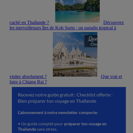
caché en Thaïlande ?
Découvrez
les merveilleuses îles de Koh Surin : un paradis tropical à
visiter absolument ?
Que voir et
faire à Chiang Rai ?