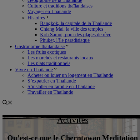
Géographie de la Thailande
Culture et traditions thaïlandaises
Voyager en Thailande
Histoires
Bangkok, la capitale de la Thailande
Chiang Mai, la ville des temples
Koh Samui, pour des plages de rêve
Phuket, l’île paradisiaque
Gastronomie thaïlandaise
Les fruits exotiques
Les marchés et restaurants locaux
Les plats traditionnels
Vivre en Thailande
Acheter ou louer un logement en Thailande
S’expatrier en Thailande
S’installer en famille en Thailande
Travailler en Thailande
Activités
Qu’est-ce que le Cherntawan Meditation