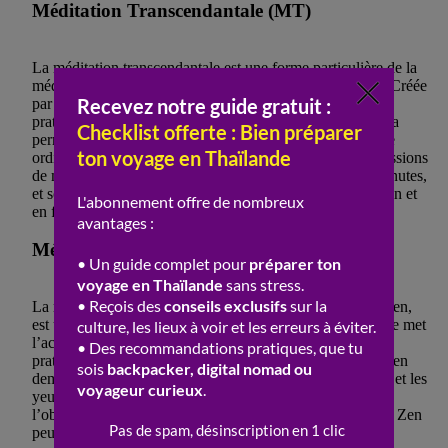
Méditation Transcendantale (MT)
La méditation transcendantale est une forme particulière de la
méditation où un mantra spécifique est répété en silence. Créée
par Maharishi Mahesh Yogi dans les années 1950, cette
pratique repose sur la croyance que la répétition du mantra
permet à l’esprit de transcender les niveaux de conscience
ordinaires pour atteindre un état de paix profonde. Les sessions
de méditation transcendantale durent généralement 20 minutes,
et sont pratiquées deux fois par jour, de préférence le matin et
en fin d’après-midi.
Méditation Zen (Zazen)
La méditation zen, également connue sous le nom de Zazen,
est une pratique issue du bouddhisme zen. Cette technique met
l’accent sur la posture, la respiration et l’attention. Les
pratiquants de Zazen s’assoient généralement en lotus ou en
demi-lotus, le dos droit, les mains posées l’une sur l’autre et les
yeux mi-clos. L’attention est portée sur le souffle et sur
l’observation des pensées sans s’y attacher. La méditation Zen
peut être pratiquée de manière individuelle ou en groupe,