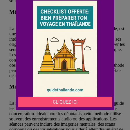
souvent lors de sessions dirigées appelées Sesshins.
Méditation Vipassana
La méditation Vipassana, ou méditation de vision profonde, est
une technique qui vise à développer la compréhension
intérieure. Cette forme de méditation ancienne, qui trouve ses
origines dans le bouddhisme Theravada, consiste à observer les
sensations corporelles et les pensées de manière systématique.
Les pratiquants de Vipassana débutent souvent par la
concentration sur la respiration avant de passer à une
observation plus fine des sensations corporelles. Cette méthode
permet de prendre conscience des impermanences et des états
de souffrance pour les transformer.
Méditation Guidée
La méditation guidée est une technique où un instructeur guide
les méditants à travers différentes étapes de relaxation et de
concentration. Idéale pour les débutants, cette méthode utilise
souvent des enregistrements audio ou des applications. Les
séances peuvent inclure des imageries mentales, des scans
corporels ou des visualisations pour aider à atteindre un état de