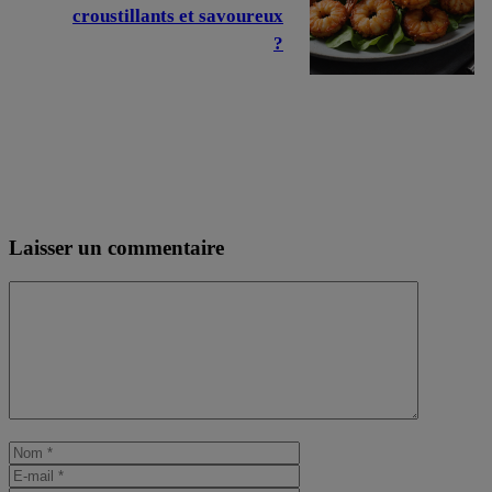
croustillants et savoureux
?
Laisser un commentaire
Commentaire
Nom
E-
mail
Site