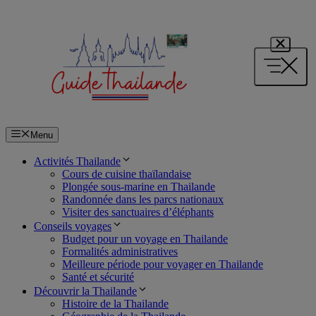
Aller
au
contenu
Menu
Activités Thailande
Cours de cuisine thaïlandaise
Plongée sous-marine en Thailande
Randonnée dans les parcs nationaux
Visiter des sanctuaires d’éléphants
Conseils voyages
Budget pour un voyage en Thailande
Formalités administratives
Meilleure période pour voyager en Thailande
Santé et sécurité
Découvrir la Thailande
Histoire de la Thailande