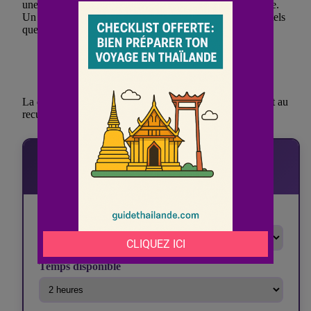
une harmonie complète entre l’œuvre humaine et la nature.
Un visiteur attentif pourra découvrir des éléments subtils tels
que :
Portiques en bois sculpté
Jardins de pierres minutieusement arrangés
Étangs où se reflètent les arbres centenaires
La quiétude de ces sanctuaires invite à la contemplation et au
recueillement, loin de l’agitation urbaine.
🎨 Guide Wat Saeng Kaew Pothiyan
Découvrez le temple aux mosaïques de Chiang Rai
Section à explorer
Temps disponible