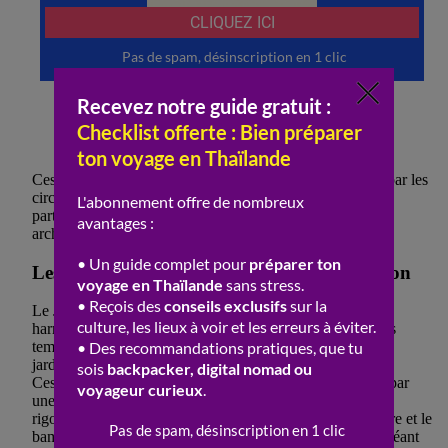
Usage innovant du verre et de l’acier
Formes asymétriques et audacieuses
Intérieurs fonctionnels et lumineux
Ces monuments modernistes, bien que souvent négligés par les
circuits touristiques traditionnels, méritent une attention
particulière pour leur contribution unique au paysage
architectural européen.
Les Sanctuaires Secrètement Gardés du Japon
Le Japon est un pays où tradition et modernité cohabitent
harmonieusement. Par-delà les gratte-ciels de Tokyo et les
temples célèbres de Kyoto, se trouvent des sanctuaires et
jardins cachés, souvent inconnus des touristes.
Ces lieux, souvent situés en pleine nature, se distinguent par
une architecture finement travaillée et une esthétique
rigoureuse. Les matériaux naturels comme le bois, la pierre et le
bambou se marient parfaitement avec l’environnement, créant