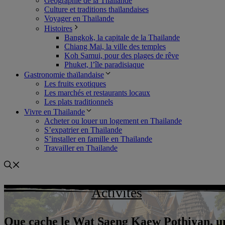
Géographie de la Thailande
Culture et traditions thaïlandaises
Voyager en Thailande
Histoires
Bangkok, la capitale de la Thailande
Chiang Mai, la ville des temples
Koh Samui, pour des plages de rêve
Phuket, l’île paradisiaque
Gastronomie thaïlandaise
Les fruits exotiques
Les marchés et restaurants locaux
Les plats traditionnels
Vivre en Thailande
Acheter ou louer un logement en Thailande
S’expatrier en Thailande
S’installer en famille en Thailande
Travailler en Thailande
Activités
Que cache le Wat Saeng Kaew Pothiyan, u