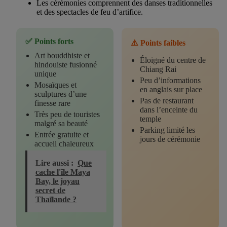
Les cérémonies comprennent des danses traditionnelles
et des spectacles de feu d’artifice.
✅ Points forts
⚠️ Points faibles
Art bouddhiste et
Éloigné du centre de
hindouiste fusionné
Chiang Rai
unique
Peu d’informations
Mosaïques et
en anglais sur place
sculptures d’une
Pas de restaurant
finesse rare
dans l’enceinte du
Très peu de touristes
temple
malgré sa beauté
Parking limité les
Entrée gratuite et
jours de cérémonie
accueil chaleureux
Lire aussi :
Que
cache l'île Maya
Bay, le joyau
secret de
Thaïlande ?