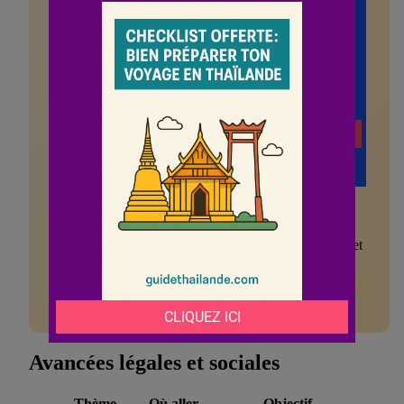
Pas de reconnaissance legale du changement de
genre
Discrimination persistante dans l’emploi formel et
l’administration
Stereotypes touristiques qui reduisent une
communaute a un spectacle
Avancées légales et sociales
Thème
Où aller
Objectif