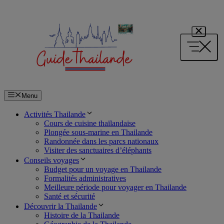
Aller
au
contenu
Menu
Activités Thailande
Cours de cuisine thaïlandaise
Plongée sous-marine en Thailande
Randonnée dans les parcs nationaux
Visiter des sanctuaires d’éléphants
Conseils voyages
Budget pour un voyage en Thailande
Formalités administratives
Meilleure période pour voyager en Thailande
Santé et sécurité
Découvrir la Thailande
Histoire de la Thailande