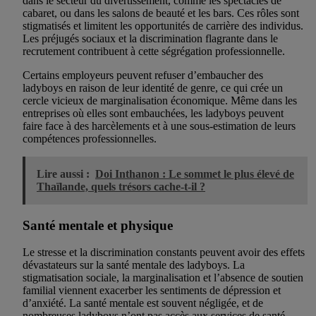
dans le secteur du divertissement, comme les spectacles de
cabaret, ou dans les salons de beauté et les bars. Ces rôles sont
stigmatisés et limitent les opportunités de carrière des individus.
Les préjugés sociaux et la discrimination flagrante dans le
recrutement contribuent à cette ségrégation professionnelle.
Certains employeurs peuvent refuser d’embaucher des
ladyboys en raison de leur identité de genre, ce qui crée un
cercle vicieux de marginalisation économique. Même dans les
entreprises où elles sont embauchées, les ladyboys peuvent
faire face à des harcèlements et à une sous-estimation de leurs
compétences professionnelles.
Lire aussi :
Doi Inthanon : Le sommet le plus élevé de
Thaïlande, quels trésors cache-t-il ?
Santé mentale et physique
Le stresse et la discrimination constants peuvent avoir des effets
dévastateurs sur la santé mentale des ladyboys. La
stigmatisation sociale, la marginalisation et l’absence de soutien
familial viennent exacerber les sentiments de dépression et
d’anxiété. La santé mentale est souvent négligée, et de
nombreuses ladyboys n’ont pas accès aux services de santé