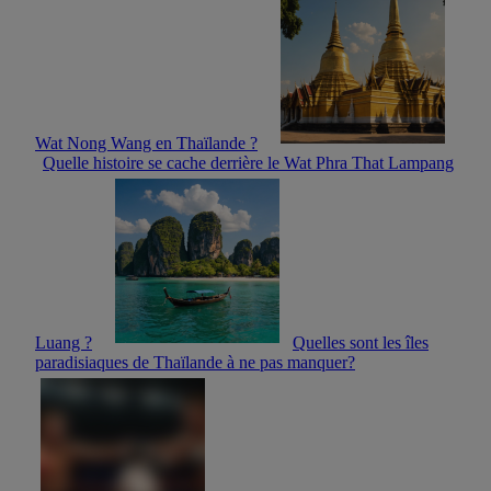
Wat Nong Wang en Thaïlande ?
Quelle histoire se cache derrière le Wat Phra That Lampang
Luang ?
Quelles sont les îles
paradisiaques de Thaïlande à ne pas manquer?