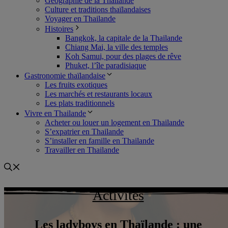
Géographie de la Thailande
Culture et traditions thaïlandaises
Voyager en Thailande
Histoires
Bangkok, la capitale de la Thailande
Chiang Mai, la ville des temples
Koh Samui, pour des plages de rêve
Phuket, l’île paradisiaque
Gastronomie thaïlandaise
Les fruits exotiques
Les marchés et restaurants locaux
Les plats traditionnels
Vivre en Thailande
Acheter ou louer un logement en Thailande
S’expatrier en Thailande
S’installer en famille en Thailande
Travailler en Thailande
Activités
Les ladyboys en Thaïlande : une