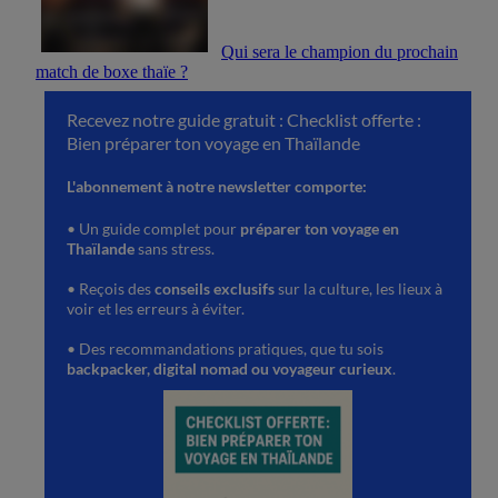
Qui sera le champion du prochain
match de boxe thaïe ?