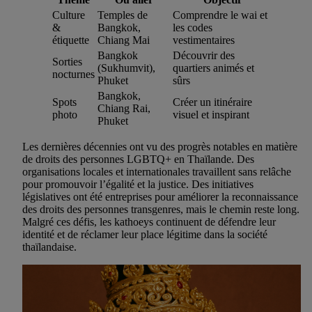
Culture
Temples de
Comprendre le wai et
&
Bangkok,
les codes
étiquette
Chiang Mai
vestimentaires
Bangkok
Découvrir des
Sorties
(Sukhumvit),
quartiers animés et
nocturnes
Phuket
sûrs
Bangkok,
Spots
Créer un itinéraire
Chiang Rai,
photo
visuel et inspirant
Phuket
Les dernières décennies ont vu des progrès notables en matière
de droits des personnes LGBTQ+ en Thaïlande. Des
organisations locales et internationales travaillent sans relâche
pour promouvoir l’égalité et la justice. Des initiatives
législatives ont été entreprises pour améliorer la reconnaissance
des droits des personnes transgenres, mais le chemin reste long.
Malgré ces défis, les kathoeys continuent de défendre leur
identité et de réclamer leur place légitime dans la société
thaïlandaise.